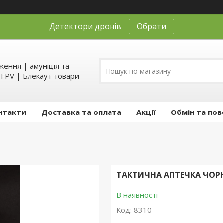
Детектори дронів
Обрати
ення | амуніція та
д FPV | Блекаут товари
нтакти
Доставка та оплата
Акції
Обмін та пов
ТАКТИЧНА АПТЕЧКА ЧОР
В наявності
Код:
8310