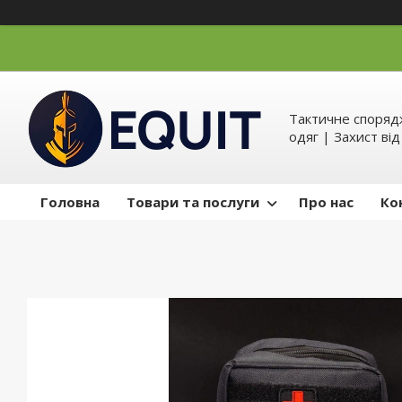
Тактичне спорядж
одяг | Захист ві
Головна
Товари та послуги
Про нас
Ко