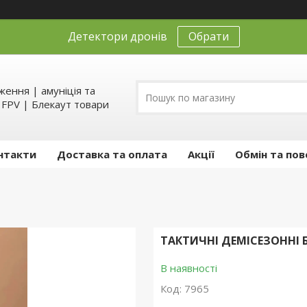
Детектори дронів
Обрати
ення | амуніція та
д FPV | Блекаут товари
нтакти
Доставка та оплата
Акції
Обмін та пов
ТАКТИЧНІ ДЕМІСЕЗОННІ 
В наявності
Код:
7965