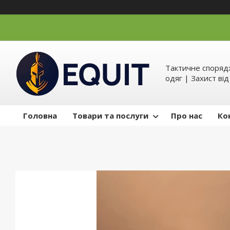
Тактичне спорядж
одяг | Захист ві
Головна
Товари та послуги
Про нас
Ко