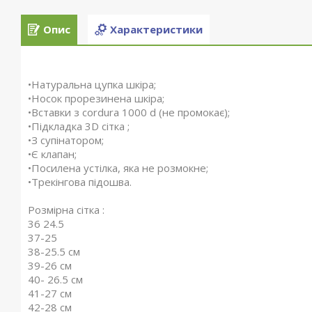
Опис
Характеристики
•Натуральна цупка шкіра;
•Носок прорезинена шкіра;
•Вставки з cordura 1000 d (не промокає);
•Підкладка 3D сітка ;
•З супінатором;
•Є клапан;
•Посилена устілка, яка не розмокне;
•Трекінгова підошва.
Розмірна сітка :
36 24.5
37-25
38-25.5 см
39-26 см
40- 26.5 см
41-27 см
42-28 см