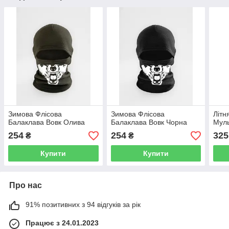
Зимова Флісова
Зимова Флісова
Літн
Балаклава Вовк Олива
Балаклава Вовк Чорна
Мул
254
254
325
₴
₴
Купити
Купити
Про нас
91% позитивних з 94 відгуків за рік
Працює з 24.01.2023