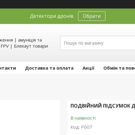
Детектори дронів
Обрати
ення | амуніція та
д FPV | Блекаут товари
нтакти
Доставка та оплата
Акції
Обмін та пов
ПОДВІЙНИЙ ПІДСУМОК ДЛ
В наявності
Код:
Р007