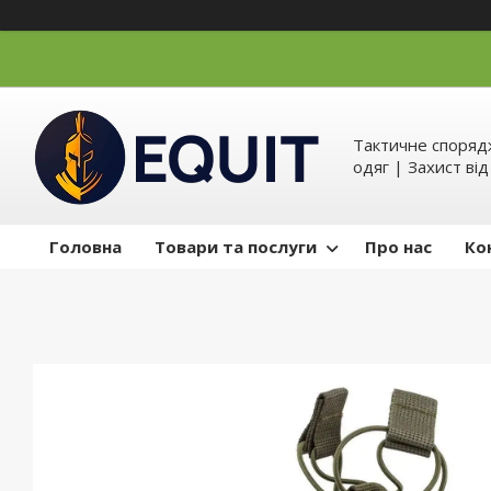
Тактичне спорядж
одяг | Захист ві
Головна
Товари та послуги
Про нас
Ко