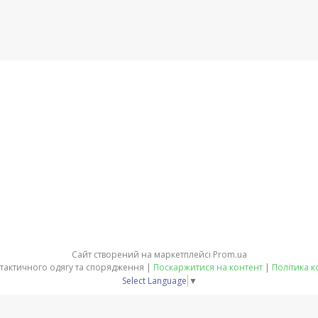
Сайт створений на маркетплейсі
Prom.ua
ЕКВІТ - магазин тактичного одягу та спорядження |
Поскаржитися на контент
|
Політика к
Select Language
▼