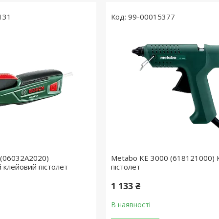
131
99-00015377
 (06032A2020)
Metabo KE 3000 (618121000) 
 клейовий пістолет
пістолет
1 133 ₴
В наявності