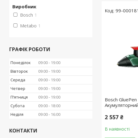
Виробник
99-00018
Bosch
1
Metabo
1
ГРАФІК РОБОТИ
Понеділок
09:00
19:00
Вівторок
09:00
19:00
Середа
09:00
19:00
Четвер
09:00
19:00
Пʼятниця
09:00
19:00
Bosch GluePen
Акумуляторний
Субота
09:00
18:00
Неділя
09:00
16:00
2 557 ₴
В наявності
КОНТАКТИ