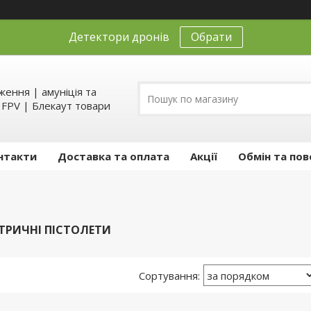
Детектори дронів
Обрати
ення | амуніція та
д FPV | Блекаут товари
нтакти
Доставка та оплата
Акції
Обмін та пов
КТРИЧНІ ПІСТОЛЕТИ