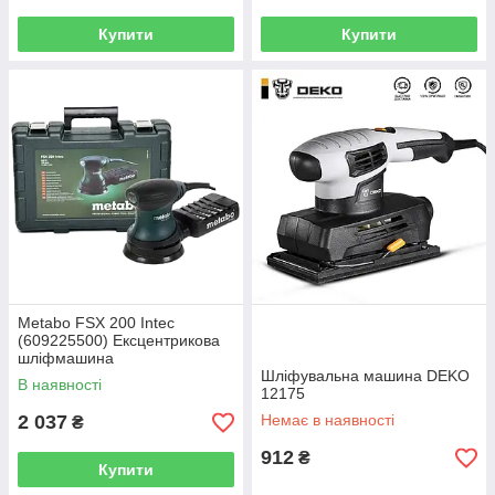
Купити
Купити
Metabo FSX 200 Intec
(609225500) Ексцентрикова
шліфмашина
Шліфувальна машина DEKO
В наявності
12175
2 037
Немає в наявності
₴
912
₴
Купити