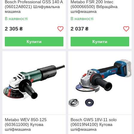
Bosch Professional GSS 140 A
Metabo FSR 200 Intec
(06012A8021) Шліфувальна
(600066500) Вібраційна
машина
шліфмашина
В наявності
В наявності
2 305
2 037
₴
₴
Купити
Купити
Metabo WEV 850-125
Bosch GWS 18V-11 solo
(603611000) Кутова
(06019N4100) Кутова
шліфмашина
шліфмашина