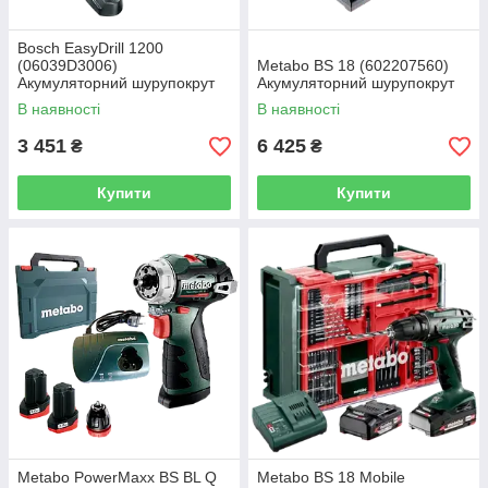
Bosch EasyDrill 1200
(06039D3006)
Metabo BS 18 (602207560)
Акумуляторний шурупокрут
Акумуляторний шурупокрут
В наявності
В наявності
3 451
6 425
₴
₴
Купити
Купити
Metabo PowerMaxx BS BL Q
Metabo BS 18 Mobile