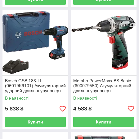
Bosch GSB 183-LI
Metabo PowerMaxx BS Basic
(06019K9101) Акумуляторний
(600079550) Акумуляторний
ударний дриль-шуруповерт
дриль-шуруповерт
В наявності
В наявності
5 838
4 588
₴
₴
Купити
Купити