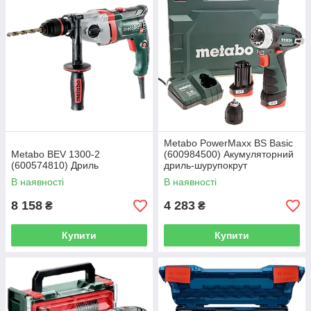
Metabo PowerMaxx BS Basic
Metabo BEV 1300-2
(600984500) Акумуляторний
(600574810) Дриль
дриль-шурупокрут
В наявності
В наявності
8 158
4 283
₴
₴
Купити
Купити