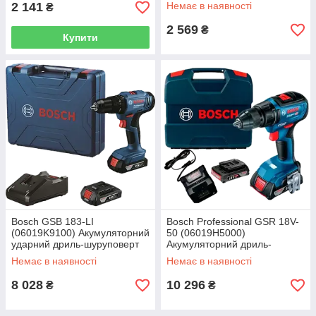
2 141
Немає в наявності
₴
2 569
₴
Купити
Bosch GSB 183-LI
Bosch Professional GSR 18V-
(06019K9100) Акумуляторний
50 (06019H5000)
ударний дриль-шуруповерт
Акумуляторний дриль-
шурупокрут + 2 акб 18 В / 2
Немає в наявності
Немає в наявності
А•г + ЗП GAL 18V-20 + L-Case
8 028
10 296
₴
₴