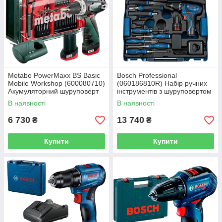
Metabo PowerMaxx BS Basic
Bosch Professional
Mobile Workshop (600080710)
(060186810R) Набір ручних
Акумуляторний шуруповерт
інструментів з шуруповертом
В наявності
В наявності
6 730
13 740
₴
₴
Купити
Купити