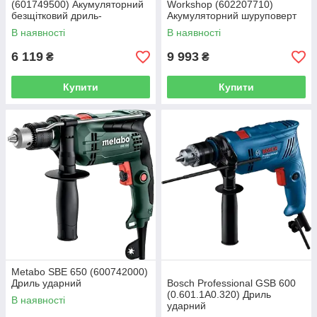
(601749500) Акумуляторний
Workshop (602207710)
безщітковий дриль-
Акумуляторний шуруповерт
шурупокрут
В наявності
В наявності
6 119
9 993
₴
₴
Купити
Купити
Metabo SBE 650 (600742000)
Дриль ударний
Bosch Professional GSB 600
(0.601.1A0.320) Дриль
В наявності
ударний