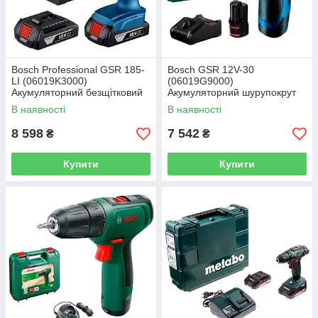
Bosch Professional GSR 185-
Bosch GSR 12V-30
LI (06019K3000)
(06019G9000)
Акумуляторний безщітковий
Акумуляторний шурупокрут
шурупокрут
В наявності
В наявності
8 598
7 542
₴
₴
Купити
Купити