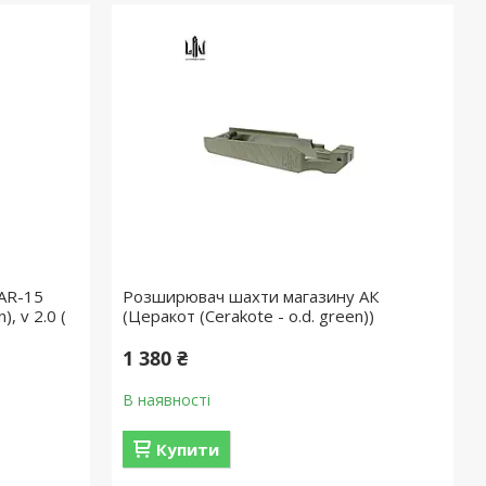
AR-15
Розширювач шахти магазину АК
, v 2.0 (
(Церакот (Cerakote - o.d. green))
1 380 ₴
В наявності
Купити