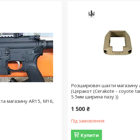
Розширювач шахти магазину 
(Церакот (Cerakote - coyote tan)
5.5мм ширина пазу ))
та магазину AR15, M16,
1 500 ₴
Під замовлення
Купити