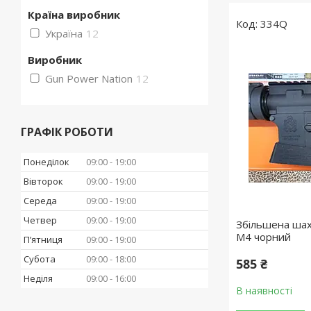
Країна виробник
334Q
Україна
12
Виробник
Gun Power Nation
12
ГРАФІК РОБОТИ
Понеділок
09:00
19:00
Вівторок
09:00
19:00
Середа
09:00
19:00
Четвер
09:00
19:00
Збільшена шах
M4 чорний
Пʼятниця
09:00
19:00
Субота
09:00
18:00
585 ₴
Неділя
09:00
16:00
В наявності