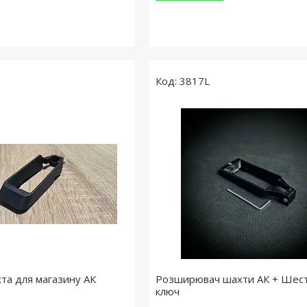
3817L
та для магазину АК
Розширювач шахти АК + Шес
ключ