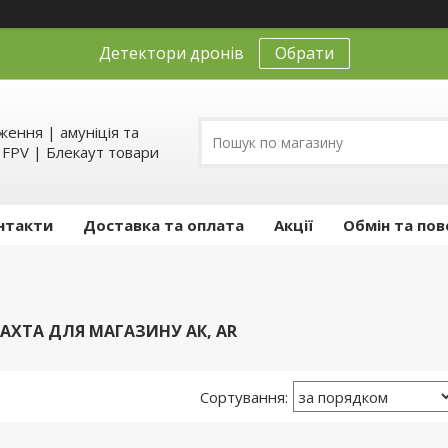
Детектори дронів
Обрати
ення | амуніція та
д FPV | Блекаут товари
нтакти
Доставка та оплата
Акції
Обмін та пов
АХТА ДЛЯ МАГАЗИНУ АК, AR