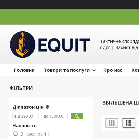
Тактичне спорядж
одяг | Захист ві
Головна
Товари та послуги
Про нас
Ко
ФІЛЬТРИ
ЗБІЛЬШЕНА Ш
Діапазон цін, ₴
Наявність
В наявності
9