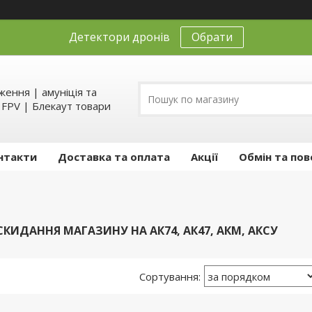
Детектори дронів
Обрати
ення | амуніція та
д FPV | Блекаут товари
нтакти
Доставка та оплата
Акції
Обмін та пов
КИДАННЯ МАГАЗИНУ НА АК74, АК47, АКМ, АКСУ