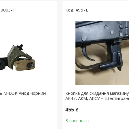
0003-1
4957L
ць M-LOK Анод чорний
Кнопка для скидання магазину
АК47, АКМ, АКСУ + Шестигран
455 ₴
В наявності