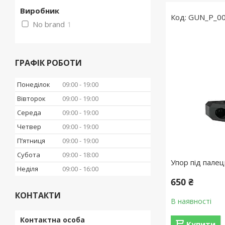
Виробник
GUN_P_00
No brand
1
ГРАФІК РОБОТИ
Понеділок
09:00
19:00
Вівторок
09:00
19:00
Середа
09:00
19:00
Четвер
09:00
19:00
Пʼятниця
09:00
19:00
Субота
09:00
18:00
Упор під пале
Неділя
09:00
16:00
650 ₴
КОНТАКТИ
В наявності
Купити