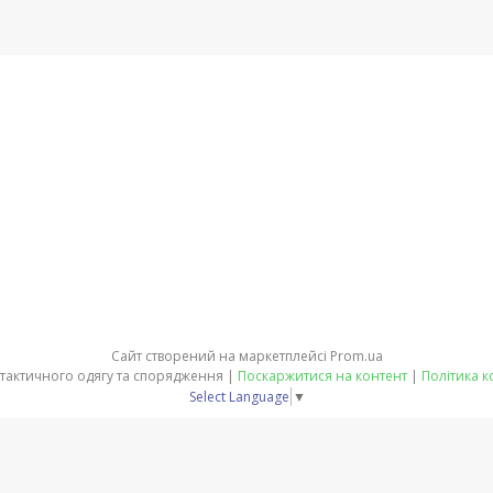
Сайт створений на маркетплейсі
Prom.ua
ЕКВІТ - магазин тактичного одягу та спорядження |
Поскаржитися на контент
|
Політика к
Select Language
▼