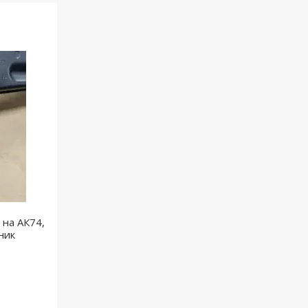
 на АК74,
ник