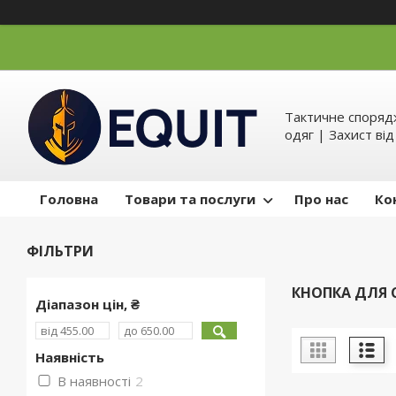
Тактичне спорядж
одяг | Захист ві
Головна
Товари та послуги
Про нас
Ко
ФІЛЬТРИ
КНОПКА ДЛЯ С
Діапазон цін, ₴
Наявність
В наявності
2