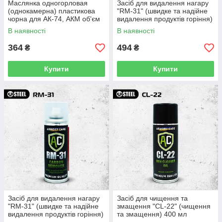
Маслянка одногорловая
Засіб для видалення нагару
(однокамерна) пластикова
"RM-31" (швидке та надійне
чорна для АК-74, АКМ об'єм
видалення продуктів горіння)
100 мл
400 мл
В наявності
В наявності
364
494
₴
₴
Купити
Купити
Засіб для видалення нагару
Засіб для чищення та
"RM-31" (швидке та надійне
змащення "CL-22" (чищення
видалення продуктів горіння)
та змащення) 400 мл