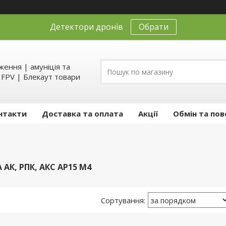
Детектори дронів
Обрати
ення | амуніція та
д FPV | Блекаут товари
нтакти
Доставка та оплата
Акції
Обмін та пов
АК, РПК, АКС АР15 М4