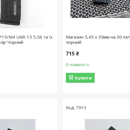
Р15/М4 UAR-15 5,56 та їх
Магазин 5,45 х 39мм на 30 пат
олір Чорний
чорний
715 ₴
В наявності
Купити
7913