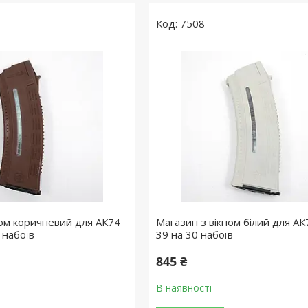
7508
ном коричневий для АК74
Магазин з вікном білий для АК
0 набоїв
39 на 30 набоїв
845 ₴
В наявності