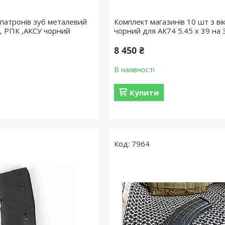
 патронів зуб металевий
Комплект магазинів 10 шт з ві
 , РПК ,АКСУ чорний
чорний для АК74 5.45 x 39 на 
8 450 ₴
В наявності
Купити
7964