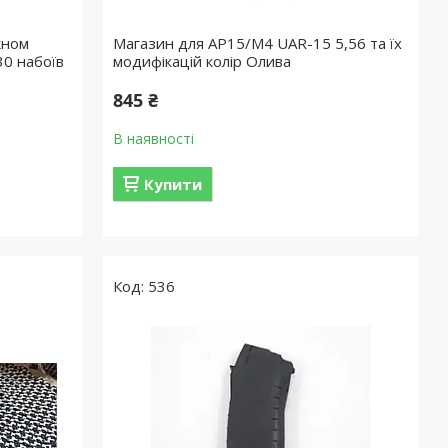
кном
Магазин для АР15/М4 UAR-15 5,56 та їх
30 набоїв
модифікацій колір Олива
845 ₴
В наявності
Купити
536