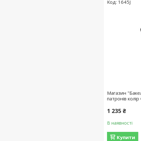
1645J
Магазин "Бакел
патронів колір
1 235 ₴
В наявності
Купити