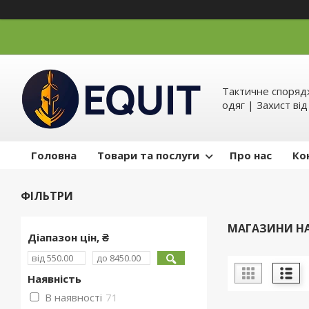
Тактичне спорядж
одяг | Захист ві
Головна
Товари та послуги
Про нас
Ко
ФІЛЬТРИ
МАГАЗИНИ НА 
Діапазон цін, ₴
Наявність
В наявності
71