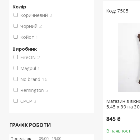
Колір
7505
Коричневий
2
Чорний
2
Койот
1
Виробник
FireON
2
Magpul
1
No brand
16
Remington
5
СРСР
3
Магазин з вік
5.45 x 39 на 3
845 ₴
ГРАФІК РОБОТИ
В наявності
Понеділок
09:00
19:00