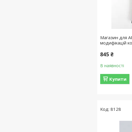
Магазин для А
модифікацій к
845 ₴
В наявності
Купити
8128