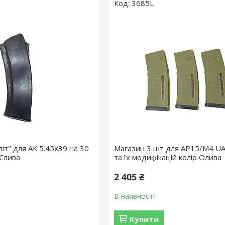
3685L
іт" для АК 5.45х39 на 30
Магазин 3 шт для АР15/М4 UA
 Слива
та їх модифікацій колір Олива
2 405 ₴
В наявності
Купити