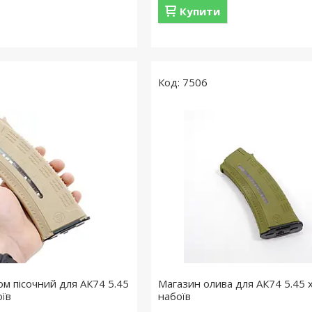
Купити
7506
ом пісочний для АК74 5.45
Магазин олива для АК74 5.45 x
оїв
набоїв