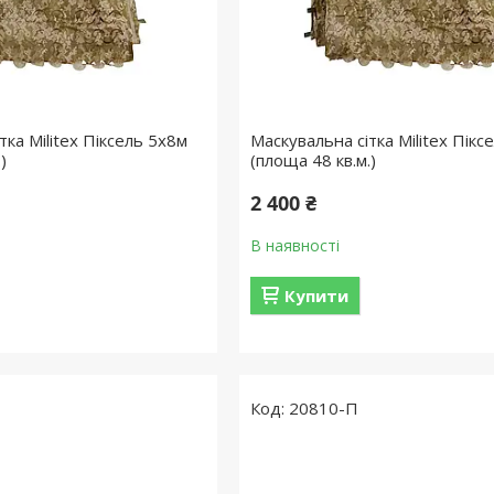
тка Militex Піксель 5х8м
Маскувальна сітка Militex Пікс
)
(площа 48 кв.м.)
2 400 ₴
В наявності
Купити
20810-П