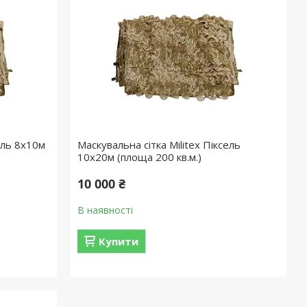
ель 8х10м
Маскувальна сітка Militex Піксель
10х20м (площа 200 кв.м.)
10 000 ₴
В наявності
Купити