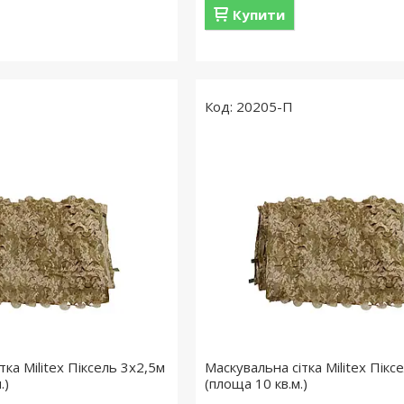
Купити
20205-П
тка Militex Піксель 3х2,5м
Маскувальна сітка Militex Пікс
.)
(площа 10 кв.м.)