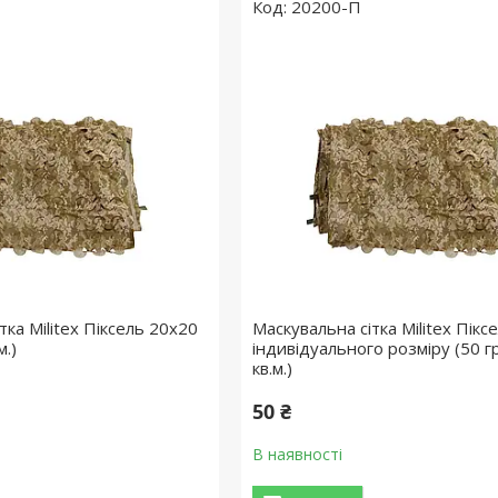
20200-П
тка Militex Піксель 20х20
Маскувальна сітка Militex Пікс
м.)
індивідуального розміру (50 г
кв.м.)
50 ₴
В наявності