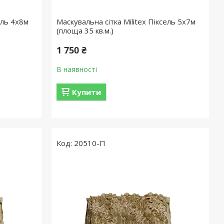
ель 4х8м
Маскувальна сітка Militex Піксель 5х7м
(площа 35 кв.м.)
1 750 ₴
В наявності
Купити
20510-П