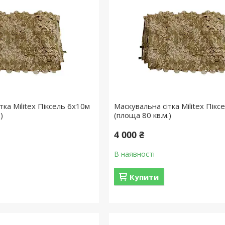
тка Militex Піксель 6х10м
Маскувальна сітка Militex Пікс
)
(площа 80 кв.м.)
4 000 ₴
В наявності
Купити