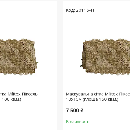
20115-П
тка Militex Піксель
Маскувальна сітка Militex Пікс
100 кв.м.)
10х15м (площа 150 кв.м.)
7 500 ₴
В наявності