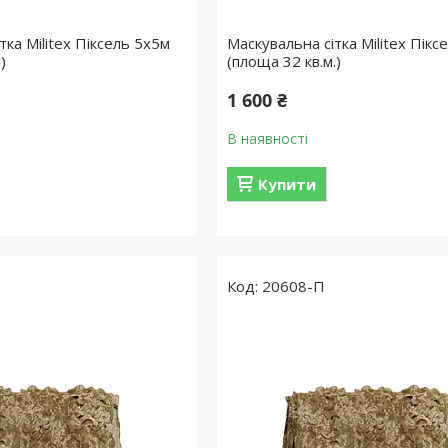
тка Militex Піксель 5х5м
Маскувальна сітка Militex Пікс
)
(площа 32 кв.м.)
1 600 ₴
В наявності
Купити
20608-П