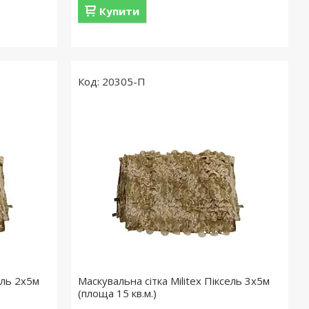
Купити
20305-П
ель 2х5м
Маскувальна сітка Militex Піксель 3х5м
(площа 15 кв.м.)