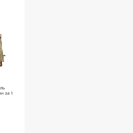
ель
рн за 1