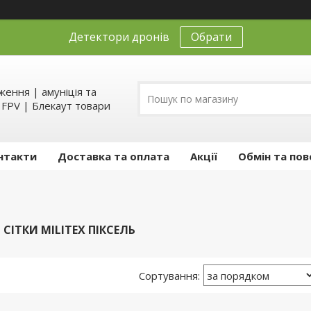
Детектори дронів
Обрати
ення | амуніція та
д FPV | Блекаут товари
нтакти
Доставка та оплата
Акції
Обмін та пов
СІТКИ MILITEX ПІКСЕЛЬ