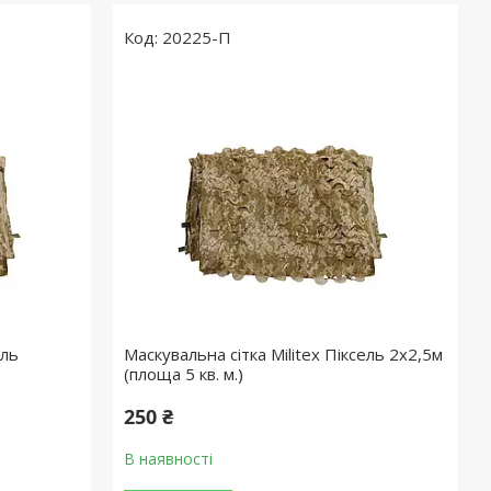
20225-П
ель
Маскувальна сітка Militex Піксель 2х2,5м
(площа 5 кв. м.)
250 ₴
В наявності