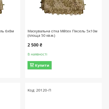
ель 6х8м
Маскувальна сітка Militex Піксель 5х10м
(площа 50 кв.м.)
2 500 ₴
В наявності
Купити
20120-П