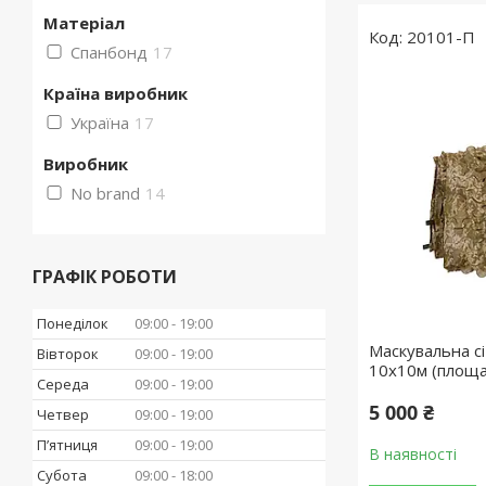
Матеріал
20101-П
Спанбонд
17
Країна виробник
Україна
17
Виробник
No brand
14
ГРАФІК РОБОТИ
Понеділок
09:00
19:00
Маскувальна сі
Вівторок
09:00
19:00
10х10м (площа 
Середа
09:00
19:00
5 000 ₴
Четвер
09:00
19:00
Пʼятниця
09:00
19:00
В наявності
Субота
09:00
18:00