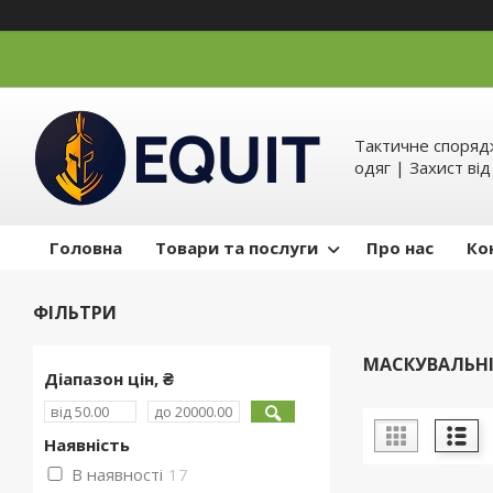
Тактичне спорядж
одяг | Захист ві
Головна
Товари та послуги
Про нас
Ко
ФІЛЬТРИ
МАСКУВАЛЬНІ 
Діапазон цін, ₴
Наявність
В наявності
17