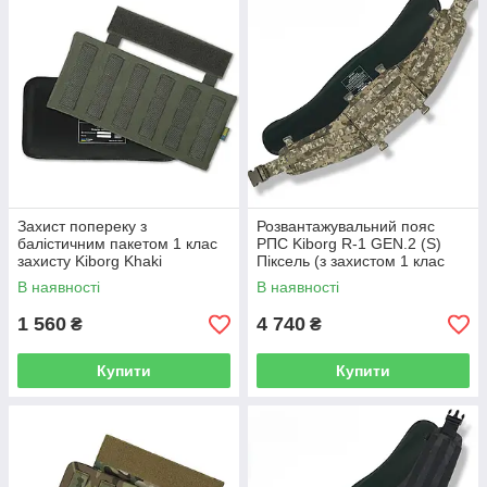
Захист попереку з
Розвантажувальний пояс
балістичним пакетом 1 клас
РПС Kiborg R-1 GEN.2 (S)
захисту Kiborg Khaki
Піксель (з захистом 1 клас
Militex)
В наявності
В наявності
1 560
4 740
₴
₴
Купити
Купити