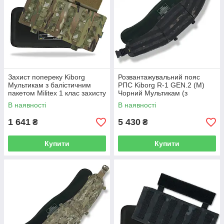
Захист попереку Kiborg
Розвантажувальний пояс
Мультикам з балістичним
РПС Kiborg R-1 GEN.2 (M)
пакетом Militex 1 клас захисту
Чорний Мультикам (з
GEN.2
захистом 1 клас Militex)
В наявності
В наявності
1 641
5 430
₴
₴
Купити
Купити