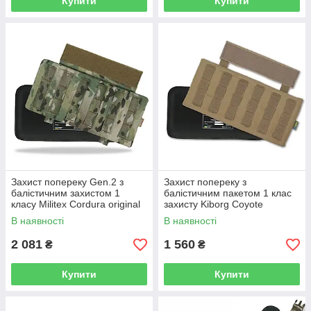
Купити
Купити
Захист попереку Gen.2 з
Захист попереку з
балістичним захистом 1
балістичним пакетом 1 клас
класу Militex Cordura original
захисту Kiborg Coyote
USA Мультикам
В наявності
В наявності
2 081
1 560
₴
₴
Купити
Купити