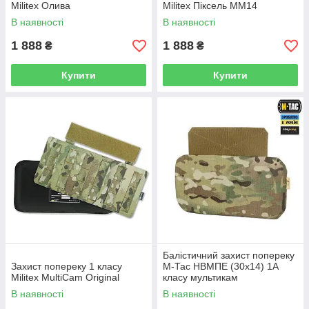
Militex Олива
Militex Піксель ММ14
В наявності
В наявності
1 888
1 888
₴
₴
Купити
Купити
Балістичний захист попереку
Захист попереку 1 класу
М-Тас НВМПЕ (30x14) 1А
Militex MultiCam Original
класу мультикам
В наявності
В наявності