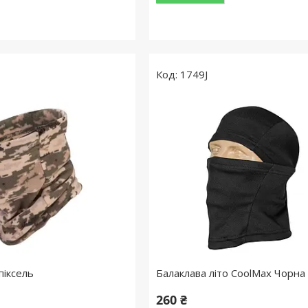
1749J
піксель
Балаклава літо CoolMax Чорна
260 ₴