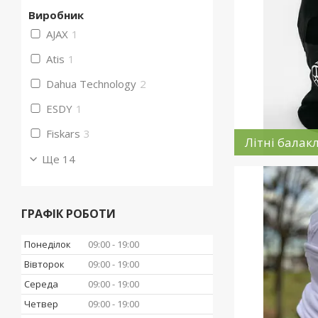
Виробник
AJAX
1
Atis
1
Dahua Technology
2
ESDY
1
Fiskars
3
Літні балак
Ще 14
ГРАФІК РОБОТИ
Понеділок
09:00
19:00
Вівторок
09:00
19:00
Середа
09:00
19:00
Четвер
09:00
19:00