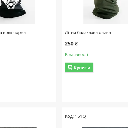
а вовк чорна
Літня балаклава олива
250 ₴
В наявності
Купити
151Q