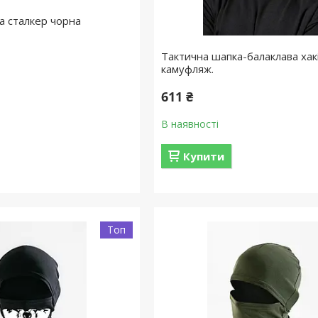
а сталкер чорна
Тактична шапка-балаклава хак
камуфляж.
611 ₴
В наявності
Купити
Топ