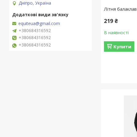
Дніпро, Україна
Літня балаклав
219 ₴
equiteua@gmail.com
+380684316592
В наявності
+380684316592
+380684316592
Купити