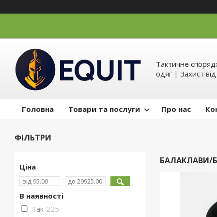
Тактичне спорядж
одяг | Захист ві
Головна
Товари та послуги
Про нас
Ко
ФІЛЬТРИ
БАЛАКЛАВИ/
Ціна
В наявності
Так
225