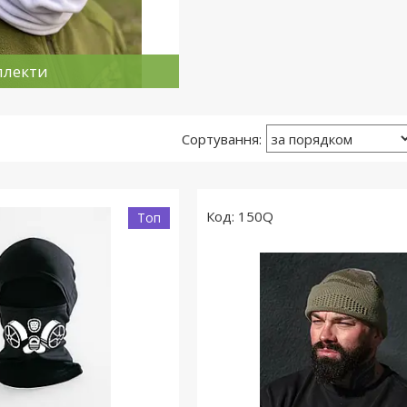
плекти
150Q
Топ