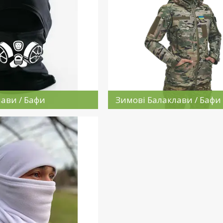
лави / Бафи
Зимові Балаклави / Бафи