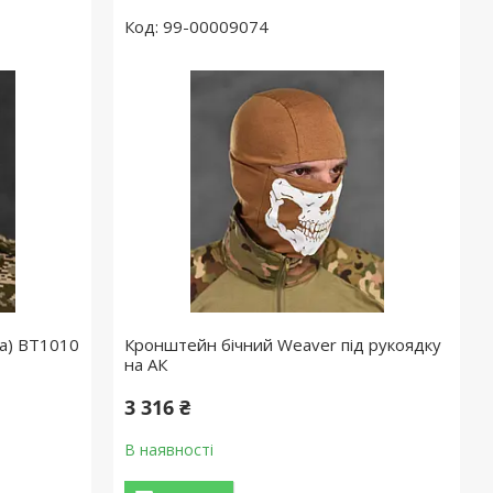
99-00009074
ва) ВТ1010
Кронштейн бічний Weaver під рукоядку
на АК
3 316 ₴
В наявності