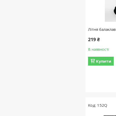
Літня балаклав
219 ₴
В наявності
Купити
152Q