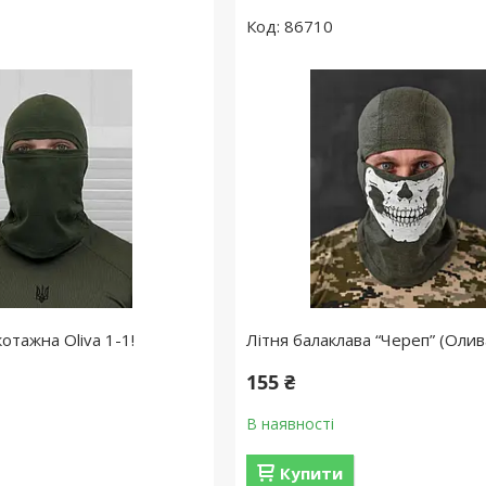
86710
отажна Oliva 1-1!
Літня балаклава “Череп” (Оли
155 ₴
В наявності
Купити