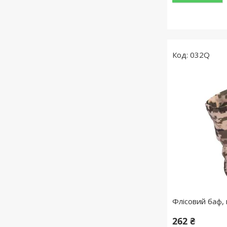
032Q
Флісовий баф, 
262 ₴