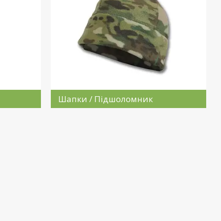
Шапки / Підшоломник