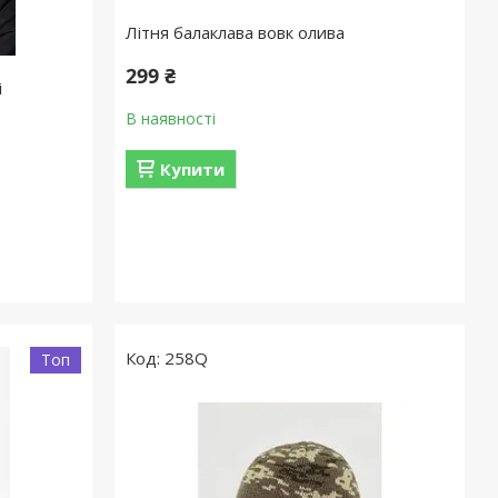
Літня балаклава вовк олива
299 ₴
і
В наявності
Купити
258Q
Топ