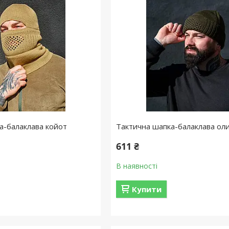
а-балаклава койот
Тактична шапка-балаклава ол
611 ₴
В наявності
Купити