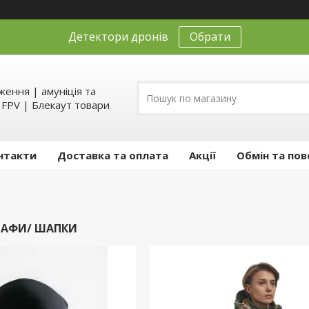
Детектори дронів
Обрати
ення | амуніція та
д FPV | Блекаут товари
нтакти
Доставка та оплата
Акції
Обмін та пов
БАФИ/ ШАПКИ