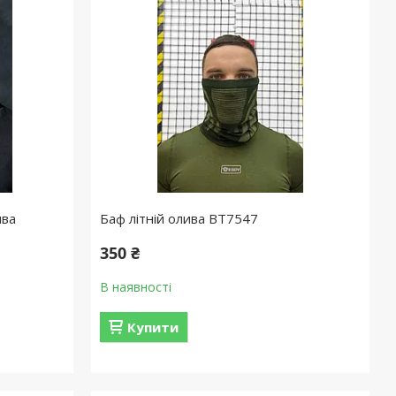
ива
Баф літній олива ВТ7547
350 ₴
В наявності
Купити