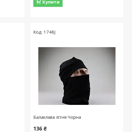
Купити
1748J
Балаклава літня Чорна
136 ₴