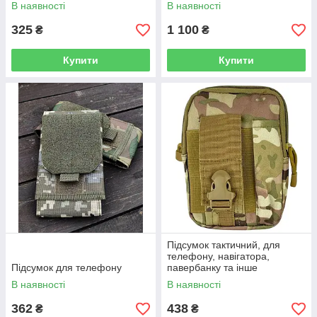
В наявності
В наявності
325
1 100
₴
₴
Купити
Купити
Підсумок тактичний, для
телефону, навігатора,
Підсумок для телефону
павербанку та інше
Мультикам
В наявності
В наявності
362
438
₴
₴