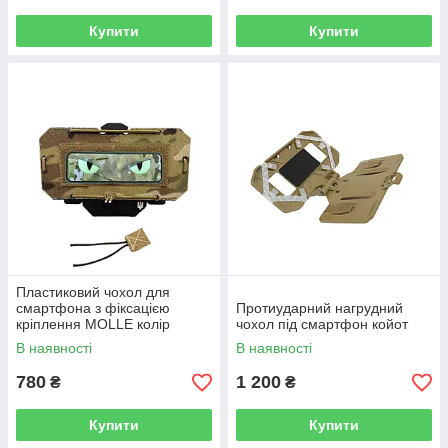
Купити
Купити
Пластиковий чохол для
смартфона з фіксацією
Протиударний нагрудний
кріплення MOLLE колір
чохол під смартфон койот
Мультикам
В наявності
В наявності
780
1 200
₴
₴
Купити
Купити