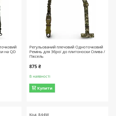
точковий
Регульований плечовий Одноточковий
ки на QD
Ремінь для Зброї до плитоноски Олива /
Піксель
875 ₴
В наявності
Купити
844W