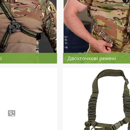
і
Двохточкові ремені