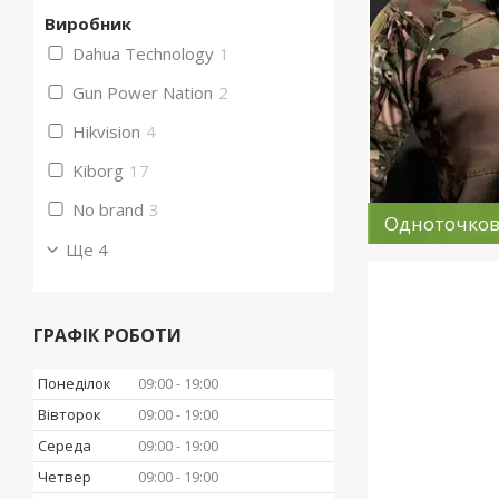
Виробник
Dahua Technology
1
Gun Power Nation
2
Hikvision
4
Kiborg
17
No brand
3
Одноточков
Ще 4
ГРАФІК РОБОТИ
Понеділок
09:00
19:00
Вівторок
09:00
19:00
Середа
09:00
19:00
Четвер
09:00
19:00