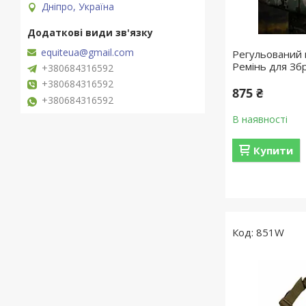
Дніпро, Україна
equiteua@gmail.com
Регульований
Ремінь для Зб
+380684316592
+380684316592
875 ₴
+380684316592
В наявності
Купити
851W