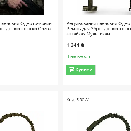
 плечовий Одноточковий
Регульований плечовий Одно
рої до плитоноски Олива
Ремінь для Зброї до плитонос
антабках Мультикам
1 344 ₴
В наявності
Купити
850W