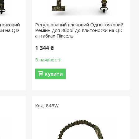
точковий
Регульований плечовий Одноточковий
ки на QD
Ремінь для Зброї до плитоноски на QD
антабках Піксель
1 344 ₴
В наявності
Купити
845W