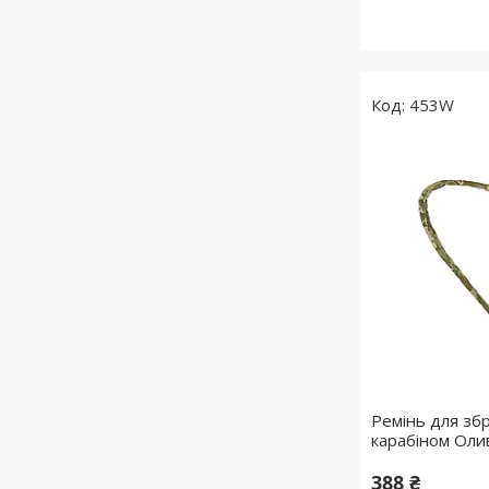
453W
Ремінь для збр
карабіном Оли
388 ₴