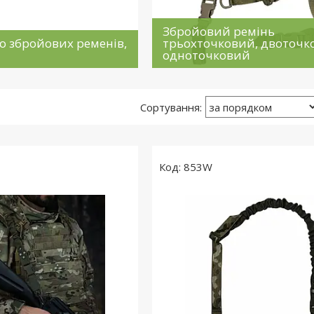
Збройовий ремінь
о збройових ременів,
трьохточковий, двоточк
одноточковий
853W