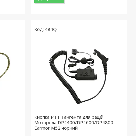
484Q
Кнопка PTT Тангента для рацій
Моторола DP4400/DP4600/DP4800
Earmor M52 чорний