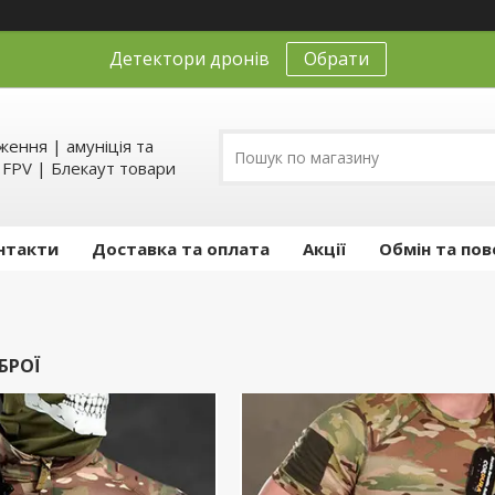
Детектори дронів
Обрати
ення | амуніція та
д FPV | Блекаут товари
нтакти
Доставка та оплата
Акції
Обмін та пов
БРОЇ