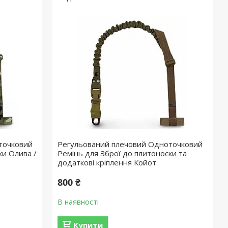
точковий
Регульований плечовий Одноточковий
ки Олива /
Ремінь для Зброї до плитоноски та
додаткові кріплення Койот
800 ₴
В наявності
Купити