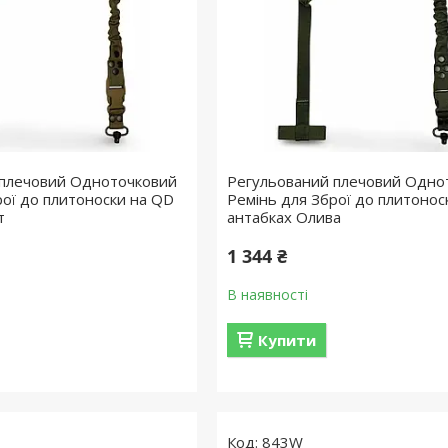
 плечовий Одноточковий
Регульований плечовий Одно
рої до плитоноски на QD
Ремінь для Зброї до плитонос
т
антабках Олива
1 344 ₴
В наявності
Купити
843W