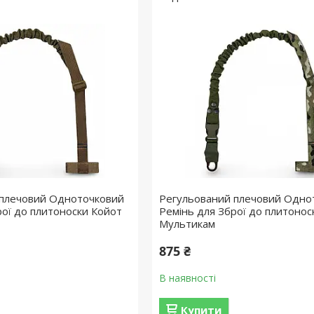
 плечовий Одноточковий
Регульований плечовий Одно
рої до плитоноски Койот
Ремінь для Зброї до плитонос
Мультикам
875 ₴
В наявності
Купити