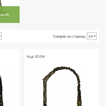
овий,
852W