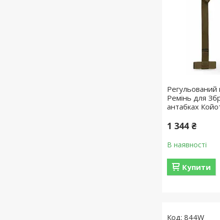
Регульований
Ремінь для Зб
антабках Койо
1 344 ₴
В наявності
Купити
844W