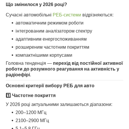
Що змінилося у 2026 році?
Сучасні автомобільні
РЕБ-системи
відрізняються:
автоматичним режимом роботи
інтегрованим аналізатором спектру
адаптивним енергоспоживанням
розширеним частотним покриттям
компактнішими корпусами
Головна тенденція —
перехід від постійної активної
роботи до розумного реагування на активність у
радіоефірі
.
Основні критерії вибору РЕБ для авто
1️⃣ Частотне покриття
У 2026 році актуальними залишаються діапазони:
200–1200 МГц
2100–2900 МГц
5.1–5.8 ГГц