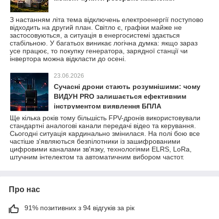
З настанням літа тема відключень електроенергії поступово
відходить на другий план. Світло є, графіки майже не
застосовуються, а ситуація в енергосистемі здається
стабільною. У багатьох виникає логічна думка: якщо зараз
усе працює, то покупку генератора, зарядної станції чи
інвертора можна відкласти до осені.
23.06.2026
Сучасні дрони стають розумнішими: чому
ВИДУН PRO залишається ефективним
інструментом виявлення БПЛА
Ще кілька років тому більшість FPV-дронів використовували
стандартні аналогові канали передачі відео та керування.
Сьогодні ситуація кардинально змінилася. На полі бою все
частіше з'являються безпілотники із зашифрованими
цифровими каналами зв'язку, технологіями ELRS, LoRa,
штучним інтелектом та автоматичним вибором частот.
Про нас
91% позитивних з 94 відгуків за рік