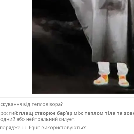
скування від тепловізора?
простий:
плащ створює бар’єр між теплом тіла та з
лодний або нейтральний силует.
спорядженні Equit використовуються: