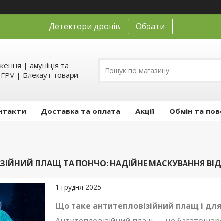
Детектори дронів
Обрати
ення | амуніція та
д FPV | Блекаут товари
нтакти
Доставка та оплата
Акції
Обмін та пов
ЗІЙНИЙ ПЛАЩ ТА ПОНЧО: НАДІЙНЕ МАСКУВАННЯ ВІД 
1 грудня 2025
Що таке антитепловізійний плащ і для 
Антитепловізійний плащ — це багатошаров