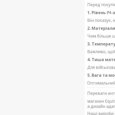
Перед покупк
1.
Рівень ІЧ-
Він показує,
2.
Матеріали
Чим більше ш
3.
Температ
Важливо, щоб
4.
Тиша мате
Для військов
5.
Вага та мо
Оптимальний 
Переваги ант
магазин Equit
а дизайн адап
Наші вироби 