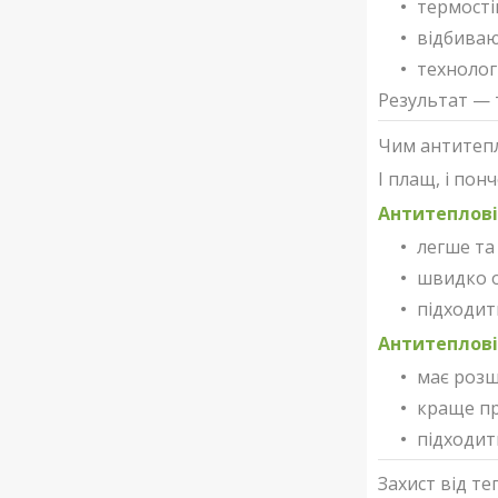
термості
відбиваю
технолог
Результат — 
Чим антитепл
І плащ, і по
Антитеплові
легше та
швидко о
підходит
Антитеплові
має розш
краще пр
підходит
Захист від те