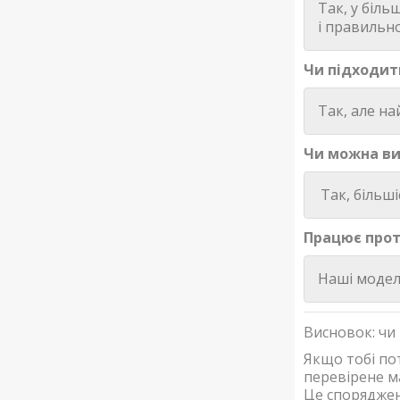
Так, у біль
і правильн
Чи підходит
Так, але н
Чи можна ви
Так, більші
Працює прот
Наші моделі
Висновок: чи
Якщо тобі по
перевірене м
Це споряджен