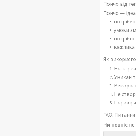
Пончо від те
Пончо — ідеа
потрібен
умови з
потрібно
важлива 
Як використо
Не торка
Уникай т
Використ
Не створ
Перевіря
FAQ: Питання 
Чи повністю