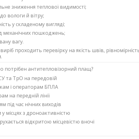
ьне зниження теплової видимості;
 до вологи й вітру;
ість у складеному вигляді;
ід механічних пошкоджень;
вану вагу.
виріб проходить перевірку на якість швів, рівномірніст
.
о потрібен антитепловізорний плащ?
СУ та ТрО на передовій
кам і операторам БПЛА
ам на передній лінії
м під час нічних виходів
 у місцях з дроноактивністю
 рухається відкритою місцевістю вночі