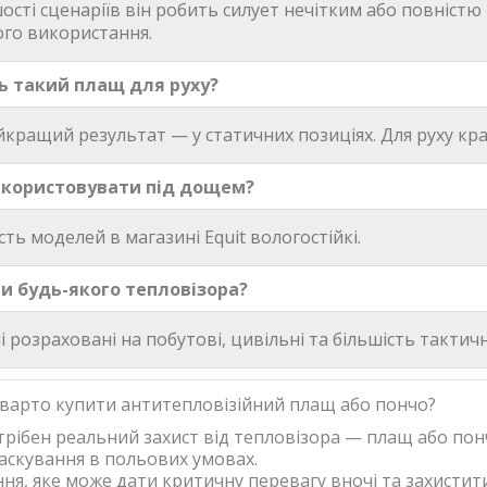
шості сценаріїв він робить силует нечітким або повніст
ого використання.
ь такий плащ для руху?
айкращий результат — у статичних позиціях. Для руху к
користовувати під дощем?
сть моделей в магазині Equit вологостійкі.
и будь-якого тепловізора?
 розраховані на побутові, цивільні та більшість тактич
 варто купити антитепловізійний плащ або пончо?
трібен реальний захист від тепловізора — плащ або понч
аскування в польових умовах.
ня, яке може дати критичну перевагу вночі та захистит