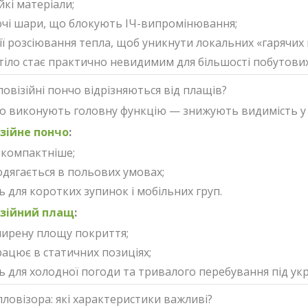
йкі матеріали;
чі шари, що блокують ІЧ-випромінювання;
ії розсіювання тепла, щоб уникнути локальних «гарячих 
тіло стає практично невидимим для більшості побутових 
овізійні пончо відрізняються від плащів?
нчо виконують головну функцію — знижують видимість у т
зійне пончо
:
 компактніше;
дягається в польових умовах;
ь для коротких зупинок і мобільних груп.
зійний плащ
:
ирену площу покриття;
ацює в статичних позиціях;
ь для холодної погоди та тривалого перебування під ук
пловізора: які характеристики важливі?