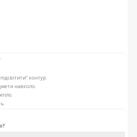
?
ідсвітити" контур.
дмети навколо.
епло.
ь.
ю?