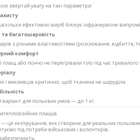
ою звертай увагу на такі параметри:
захисту
 наскільки ефективно виріб блокує інфрачервоне випром
 та багатошаровість
арів з різними властивостями (розсіювання, відбиття, т
урний комфорт
 плащ або пончо не перегрівали тіло під час тривалого 
ріалу
их і мисливців критично, щоб тканина не шаруділа.
більність
варіант для польових умов — до 1 кг.
итепловізійних плащів
 — це екіпірування, яке створене для реальних польових
туємо під потреби військових і волонтерів.
забезпечують: