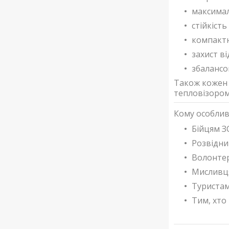
максимал
стійкість
компактн
захист в
збалансо
Також кожен 
тепловізором
Кому особлив
Бійцям З
Розвідни
Волонтер
Мисливця
Туристам
Тим, хто