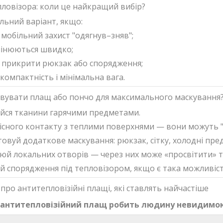
пловізора: коли це найкращий вибір?
льний варіант, якщо:
 мобільний захист "одягнув–зняв";
мінюються швидко;
 прикрити рюкзак або спорядження;
компактність і мінімальна вага.
вувати плащ або пончо для максимального маскування
йся тканини гарячими предметами.
існого контакту з теплими поверхнями — вони можуть "п
овуй додаткове маскування: рюкзак, сітку, холодні пре
юй локальних отворів — через них може «просвітити» т
й спорядження під тепловізором, якщо є така можливіст
про антитепловізійні плащі, які ставлять найчастіше
 антитепловізійний плащ робить людину невидимо