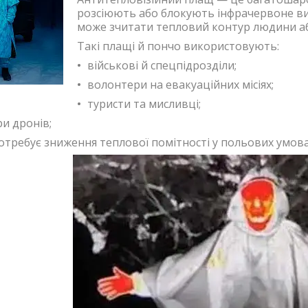
розсіюють або блокують інфрачервоне в
може зчитати тепловий контур людини аб
Такі плащі й пончо використовують:
військові й спецпідрозділи;
волонтери на евакуаційних місіях;
туристи та мисливці;
и дронів;
 потребує зниження теплової помітності у польових умова