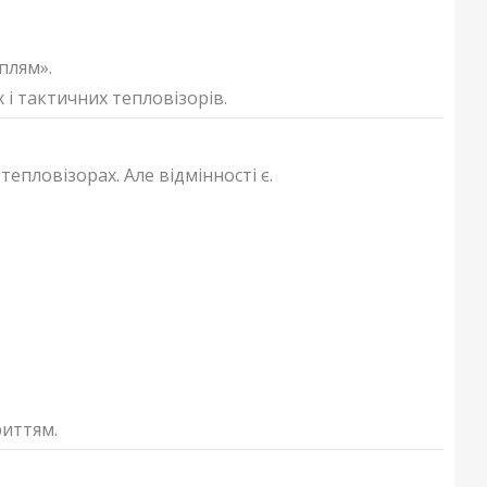
плям».
і тактичних тепловізорів.
епловізорах. Але відмінності є.
риттям.