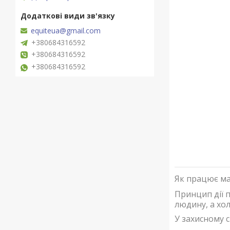
equiteua@gmail.com
+380684316592
+380684316592
+380684316592
Як працює ма
Принцип дії 
людину, а хо
У захисному 