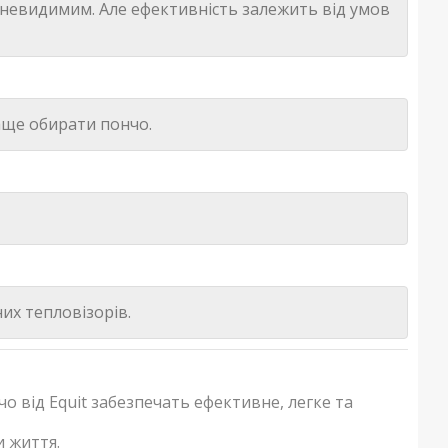
ю невидимим. Але ефективність залежить від умов
раще обирати пончо.
них тепловізорів.
о від Equit забезпечать ефективне, легке та
и життя.