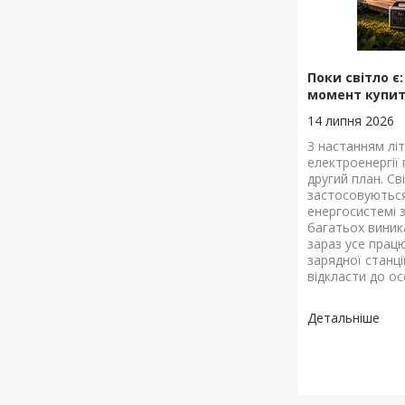
Поки світло є
момент купит
14 липня 2026
З настанням лі
електроенергії
другий план. Св
застосовуються
енергосистемі 
багатьох виник
зараз усе прац
зарядної станц
відкласти до ос