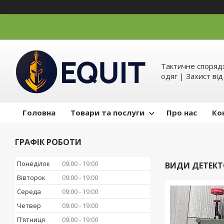
Тактичне спорядж
одяг | Захист ві
Головна
Товари та послуги
Про нас
Ко
ГРАФІК РОБОТИ
Понеділок
09:00
19:00
ВИДИ ДЕТЕКТО
Вівторок
09:00
19:00
Середа
09:00
19:00
Четвер
09:00
19:00
Пʼятниця
09:00
19:00