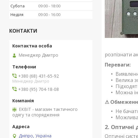
Субота
09:00
18:00
Неділя
09:00
16:00
КОНТАКТИ
розпізнати а
Менеджер Дмитро
Переваги:
Виявленн
+380 (68) 431-65-92
Велика з
Менеджер Дмитро
Підходят
+380 (95) 704-18-08
Можна ін
⚠ Обмеженн
ЕКВІТ - магазин тактичного
Не бачат
одягу та спорядження
Можлива 
2. Оптичні
Дніпро, Україна
Оптичні сист