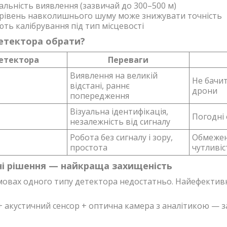
льність виявлення (зазвичай до 300–500 м)
рівень навколишнього шуму може знижувати точність
ть калібрування під тип місцевості
етектора обрати?
етектора
Переваги
Виявлення на великій
Не бачи
відстані, раннє
дрони
попередження
Візуальна ідентифікація,
Погодні
незалежність від сигналу
Робота без сигналу і зору,
Обмежен
простота
чутливіс
і рішення — найкраща захищеність
мовах одного типу детектора недостатньо. Найефективні
+ акустичний сенсор + оптична камера з аналітикою — 