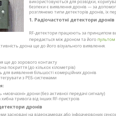
використовуються для розвідки, коригуван
безпеки є виявлення дронів — за допомого
розглянемо типи детекторів дронів, їх пе
1. Радіочастотні детектори дронів
RF-детектори працюють за принципом вия
передається між дроном та його
пультом
ктивність дрона ще до його візуального виявлення.
я ще до зорового контакту
она покриття (до кількох кілометрів)
ь для виявлення більшості комерційних дронів
тегрувати з РЕБ-системами
я:
ь «мовчазні» дрони (без активної передачі сигналу)
хибна тривога від інших RF-пристроїв
 детектори дронів
еми засновані на відеокамерах або інфрачервоних сенсор