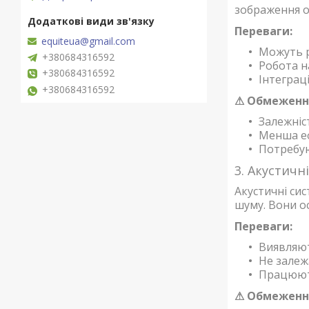
зображення о
Переваги:
equiteua@gmail.com
Можуть р
+380684316592
Робота н
+380684316592
Інтеграц
+380684316592
⚠ Обмеженн
Залежніс
Менша еф
Потребую
3. Акустичн
Акустичні си
шуму. Вони о
Переваги:
Виявляют
Не залеж
Працюють
⚠ Обмеженн