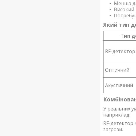
Менша да
Високий 
Потребую
Який тип д
Т
ип д
RF-детектор
Оптичний
Акустичний
Комбінован
У реальних у
наприклад:
RF-детектор 
загрози.