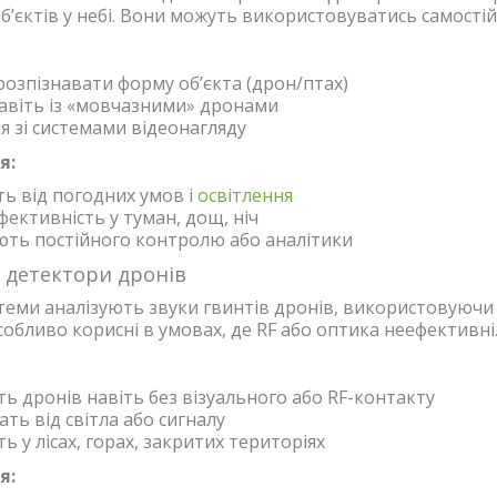
б’єктів у небі. Вони можуть використовуватись самостій
озпізнавати форму об’єкта (дрон/птах)
авіть із «мовчазними» дронами
ія зі системами відеонагляду
я:
ть від погодних умов і
освітлення
ективність у туман, дощ, ніч
ть постійного контролю або аналітики
і детектори дронів
стеми аналізують звуки гвинтів дронів, використовуючи
собливо корисні в умовах, де RF або оптика неефективні
ь дронів навіть без візуального або RF-контакту
ать від світла або сигналу
 у лісах, горах, закритих територіях
я: