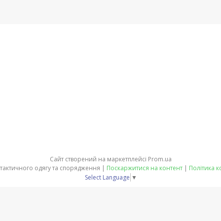
Сайт створений на маркетплейсі
Prom.ua
ЕКВІТ - магазин тактичного одягу та спорядження |
Поскаржитися на контент
|
Політика к
Select Language
▼