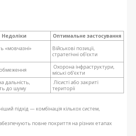
Недоліки
Оптимальне застосування
ть «мовчазні»
Військові позиції,
стратегічні об’єкти
Охорона інфраструктури,
 обмеження
міські об’єкти
а дальність,
Лісисті або закриті
ть до шуму
території
ший підхід — комбінація кількох систем,
забезпечують повне покриття на різних етапах