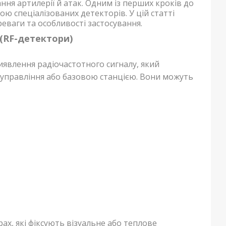
ня артилерії й атак. Одним із перших кроків до
ю спеціалізованих детекторів. У цій статті
реваги та особливості застосування.
 (RF-детектори)
влення радіочастотного сигналу, який
управління або базовою станцією. Вони можуть
ах, які фіксують візуальне або теплове