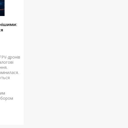
мнішими:
ся
FPV-дронів
алогові
ння.
змінилася.
ються
ним
ибором