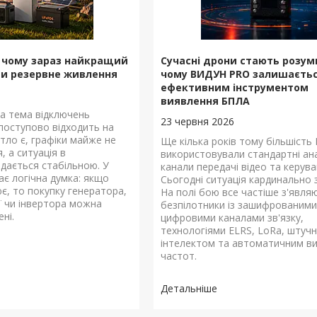
: чому зараз найкращий
Сучасні дрони стають розу
и резервне живлення
чому ВИДУН PRO залишаєть
ефективним інструментом
виявлення БПЛА
та тема відключень
23 червня 2026
 поступово відходить на
ітло є, графіки майже не
Ще кілька років тому більшість 
, а ситуація в
використовували стандартні ан
здається стабільною. У
канали передачі відео та керува
ає логічна думка: якщо
Сьогодні ситуація кардинально 
ює, то покупку генератора,
На полі бою все частіше з'явля
ії чи інвертора можна
безпілотники із зашифрованими
ені.
цифровими каналами зв'язку,
технологіями ELRS, LoRa, штуч
інтелектом та автоматичним в
частот.