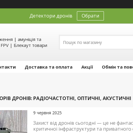
Детектори дронів
Обрати
ення | амуніція та
д FPV | Блекаут товари
нтакти
Доставка та оплата
Акції
Обмін та пов
РІВ ДРОНІВ: РАДІОЧАСТОТНІ, ОПТИЧНІ, АКУСТИЧНІ
9 червня 2025
Захист від дронів сьогодні — це не фантас
критичної інфраструктури та приватного 