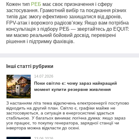
Кожен тип
РЕБ
має своє призначення і сферу
застосування. Грамотний вибір та поєднання різних
типів дає змогу ефективно захищатися від дронів,
FPV-атак і ворожого радіозв’язку. Якщо вам потрібна
консультація з підбору РЕБ — звертайтесь до EQUIT:
ми маємо реальний бойовий досвід, перевірені
рішення і підтримку фахівців.
Інші статті рубрики
14.07.2026
Поки світло є: чому зараз найкращий
момент купити резервне живлення
З настанням літа тема відключень електроенергії поступово
відходить на другий план. Світло є, графіки майже не
застосовуються, а ситуація в енергосистемі здається
стабільною. У багатьох виникає логічна думка: якщо зараз
усе працює, то покупку генератора, зарядної станції чи
інвертора можна відкласти до осені.
23.06.2026