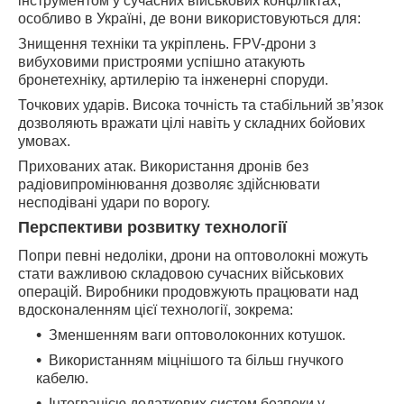
інструментом у сучасних військових конфліктах,
особливо в Україні, де вони використовуються для:
Знищення техніки та укріплень. FPV-дрони з
вибуховими пристроями успішно атакують
бронетехніку, артилерію та інженерні споруди.
Точкових ударів. Висока точність та стабільний зв’язок
дозволяють вражати цілі навіть у складних бойових
умовах.
Прихованих атак. Використання дронів без
радіовипромінювання дозволяє здійснювати
несподівані удари по ворогу.
Перспективи розвитку технології
Попри певні недоліки, дрони на оптоволокні можуть
стати важливою складовою сучасних військових
операцій. Виробники продовжують працювати над
вдосконаленням цієї технології, зокрема:
Зменшенням ваги оптоволоконних котушок.
Використанням міцнішого та більш гнучкого
кабелю.
Інтеграцією додаткових систем безпеки у