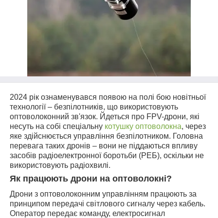
2024 рік ознаменувався появою на полі бою новітньої
технології – безпілотників, що використовують
оптоволоконний зв'язок. Йдеться про FPV-дрони, які
несуть на собі спеціальну
котушку оптоволокна
, через
яке здійснюється управління безпілотником. Головна
перевага таких дронів – вони не піддаються впливу
засобів радіоелектронної боротьби (РЕБ), оскільки не
використовують радіохвилі.
Як працюють дрони на оптоволокні?
Дрони з оптоволоконним управлінням працюють за
принципом передачі світлового сигналу через кабель.
Оператор передає команду, електросигнал