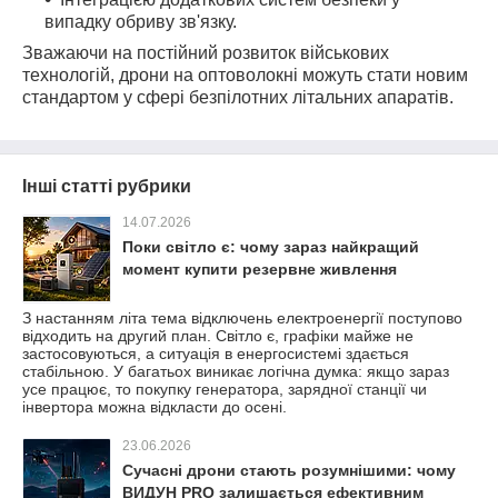
випадку обриву зв'язку.
Зважаючи на постійний розвиток військових
технологій, дрони на оптоволокні можуть стати новим
стандартом у сфері безпілотних літальних апаратів.
Інші статті рубрики
14.07.2026
Поки світло є: чому зараз найкращий
момент купити резервне живлення
З настанням літа тема відключень електроенергії поступово
відходить на другий план. Світло є, графіки майже не
застосовуються, а ситуація в енергосистемі здається
стабільною. У багатьох виникає логічна думка: якщо зараз
усе працює, то покупку генератора, зарядної станції чи
інвертора можна відкласти до осені.
23.06.2026
Сучасні дрони стають розумнішими: чому
ВИДУН PRO залишається ефективним