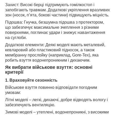
Захист: Високі берці підтримують гомілкостоп і
запобігають травмам. Додаткові укріплення вразливих
зон (носок, п’ята, бокові частини) підвищують міцність.
Підошва: Гнучка, безшумна підошва з протектором,
що забезпечує максимальне зчеплення з різними
поверхнями, поглинає удари і знижує навантаження
на суглоби.
Додаткові елементи: Деякі моделі мають металевий,
кевларовий або пластиковий підносок, а також
мембранну прослойку (наприклад, Gore-Tex), яка
робить взуття водонепроникним і дихаючим.
Як вибрати військове взуття: основні
критерії
1. Враховуйте сезонність
Військове взуття повинно відповідати погодним
умовам:
Літні моделі – легкі, дихаючі, добре відводять вологу і
забезпечують вентиляцію.
Зимові моделі – утеплені, водонепроникні, з високими