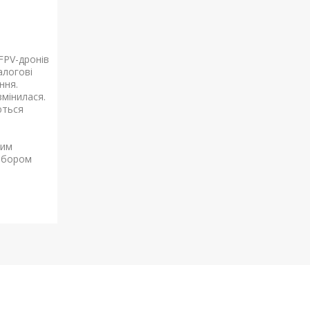
FPV-дронів
алогові
ння.
змінилася.
ються
ним
ибором