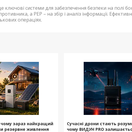
 це ключові системи для забезпечення безпеки на полі б
противника, а РЕР – на збір і аналіз інформації. Ефект
йськових операціях.
: чому зараз найкращий
Сучасні дрони стають розу
и резервне живлення
чому ВИДУН PRO залишаєть