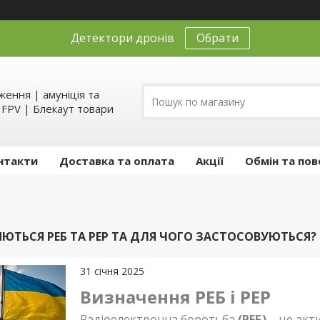
Детектори дронів
Обрати
ення | амуніція та
д FPV | Блекаут товари
нтакти
Доставка та оплата
Акції
Обмін та пов
ЯЮТЬСЯ РЕБ ТА РЕР ТА ДЛЯ ЧОГО ЗАСТОСОВУЮТЬСЯ?
31 січня 2025
Визначення РЕБ і РЕР
Радіоелектронна боротьба
(РЕБ)
– це акт