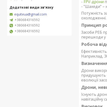
-
FPV-дрони
п
- "Шахеди" – 
Потужність за
equiteua@gmail.com
охолодженні.
+380684316592
Принцип ро
+380684316592
+380684316592
Засоби РЕБ п
перешкоди у 
Робоча від
Ефективність 
Наприклад, 3
Визначенн
Дрони викори
придушують с
еволюції засо
Дрони, нев
Існують дрон
навігаційну с
Висновок