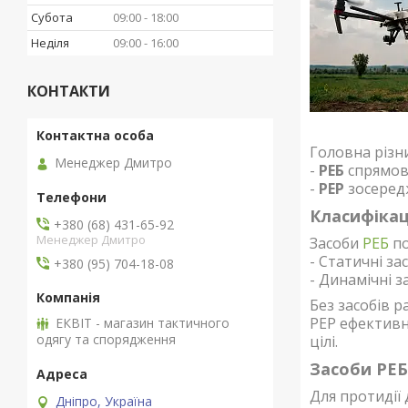
Субота
09:00
18:00
Неділя
09:00
16:00
КОНТАКТИ
Головна різни
Менеджер Дмитро
-
РЕБ
спрямова
-
РЕР
зосередж
Класифікац
+380 (68) 431-65-92
Менеджер Дмитро
Засоби
РЕБ
по
- Статичні за
+380 (95) 704-18-08
- Динамічні 
Без засобів 
РЕР ефективн
ЕКВІТ - магазин тактичного
одягу та спорядження
цілі.
Засоби РЕБ
Для протидії 
Дніпро, Україна