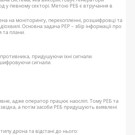
од у певному секторі. Метою РЕБ є втручання в
ена на моніторингу, перехопленні, розшифровці та
діохвилі. Основна задача РЕР – збір інформації про
 та плани.
 противника, придушуючи їхні сигнали.
озшифровуючи сигнали.
вне, адже оператор працює наосліп. Тому РЕБ та
звідка, а потім засоби РЕБ придушують виявлені
типу дрона та відстані до нього: