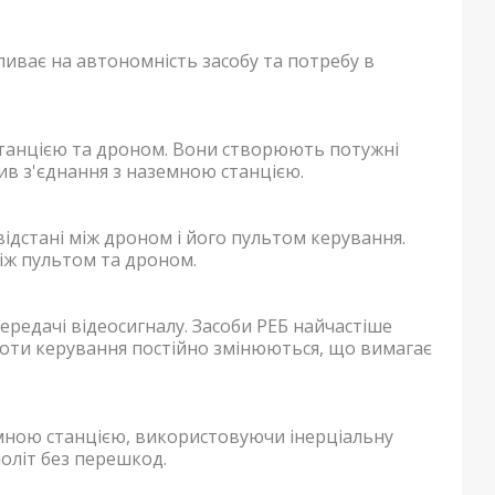
пливає на автономність засобу та потребу в
танцією та дроном. Вони створюють потужні
ив з'єднання з наземною станцією.
 відстані між дроном і його пультом керування.
іж пультом та дроном.
ередачі відеосигналу. Засоби РЕБ найчастіше
тоти керування постійно змінюються, що вимагає
земною станцією, використовуючи інерціальну
політ без перешкод.