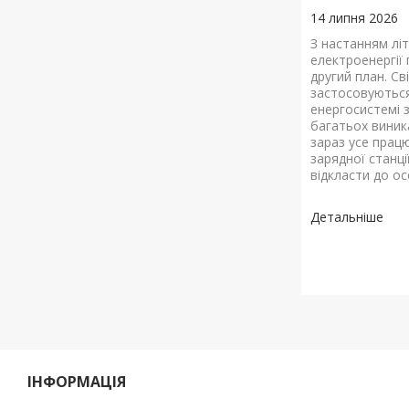
14 липня 2026
З настанням лі
електроенергії
другий план. Св
застосовуються
енергосистемі 
багатьох виник
зараз усе прац
зарядної станц
відкласти до ос
ІНФОРМАЦІЯ