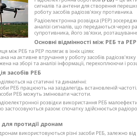
сигналів та антени для створення перешк
роботу засобів радіозв'язку противника.
Радіоелектронна розвідка (РЕР) зосередж
аналізі сигналів, що передаються через ра
супротивника, його зв'язки, розташування
Основні відмінності між РЕБ та РЕР
ця між РЕБ та РЕР полягає в їхніх цілях:
на на активне втручання у роботу засобів радіозв'язку
ена на зборі та аналізі інформації, перехоплюючи і р
ія засобів РЕБ
діляються на статичні та динамічні:
соби РЕБ працюють на заздалегідь встановленій частоті.
засоби РЕБ можуть змінювати частоти.
радіоелектронної розвідки використання РЕБ малоефекти
о застосовуються разом: спочатку здійснюється радіоро
 для протидії дронам
дронам використовуються різні засоби РЕБ, залежно від 