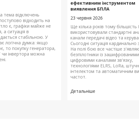
ефективним інструментом
виявлення БПЛА
та тема відключень
23 червня 2026
 поступово відходить на
ітло є, графіки майже не
Ще кілька років тому більшість 
, а ситуація в
використовували стандартні ан
здається стабільною. У
канали передачі відео та керува
ає логічна думка: якщо
Сьогодні ситуація кардинально 
ює, то покупку генератора,
На полі бою все частіше з'явля
ії чи інвертора можна
безпілотники із зашифрованими
ені.
цифровими каналами зв'язку,
технологіями ELRS, LoRa, штуч
інтелектом та автоматичним в
частот.