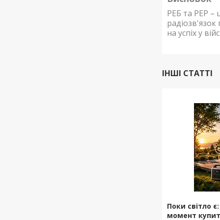
РЕБ та РЕР –
радіозв'язок 
на успіх у ві
ІНШІ СТАТТІ
Поки світло є
момент купит