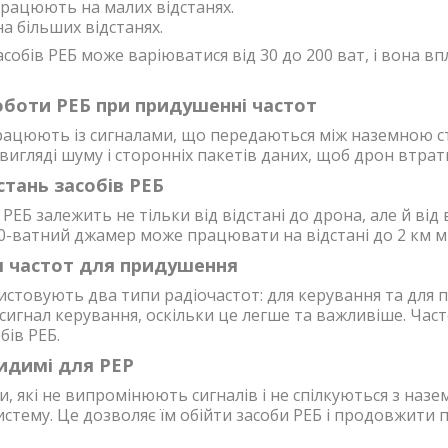
рацюють на малих відстанях.
на більших відстанях.
собів РЕБ може варіюватися від 30 до 200 ват, і вона в
боти РЕБ при придушенні частот
рацюють із сигналами, що передаються між наземною с
вигляді шуму і сторонніх пакетів даних, щоб дрон втрат
стань засобів РЕБ
РЕБ залежить не тільки від відстані до дрона, але й від
0-ватний джамер може працювати на відстані до 2 км м
я частот для придушення
стовують два типи радіочастот: для керування та для п
игнал керування, оскільки це легше та важливіше. Час
бів РЕБ.
идимі для РЕР
и, які не випромінюють сигналів і не спілкуються з на
истему. Це дозволяє їм обійти засоби РЕБ і продовжити 