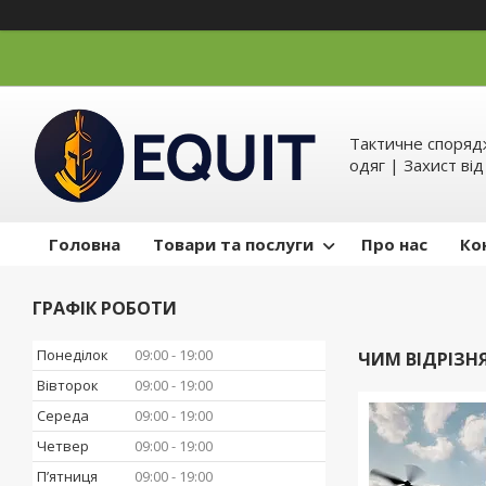
Тактичне спорядж
одяг | Захист ві
Головна
Товари та послуги
Про нас
Ко
ГРАФІК РОБОТИ
Понеділок
09:00
19:00
ЧИМ ВІДРІЗН
Вівторок
09:00
19:00
Середа
09:00
19:00
Четвер
09:00
19:00
Пʼятниця
09:00
19:00